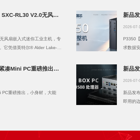
将AMD 
XC-RL30 V2.0无风扇
新品发
量身打造！
2026-07-
 V2 0无风扇嵌入式迷你工业主机，专
P335
借英特尔® Alder Lake-U
求数据
力，以及最多4路HDMI 2 0 4K独
和比参
标牌和边缘计算等场景提供了一
超紧凑Mini PC重磅推出，
新品发布
能效S
2026-07-
ini PC重磅推出，小身材，大能
新品发布
即用的边