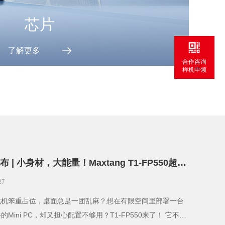
芯片
了解更多
合作咨询
样机申领
 | 小身材，大能量！Maxtang T1-FP550超紧
i PC重磅推出！
27
式机笨重占位，桌面总是一团乱麻？想在有限空间里部署一台
的Mini PC，却又担心配置不够用？T1-FP550来了！ 它不仅