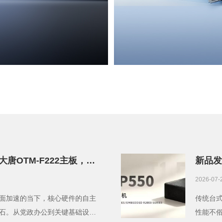
大唐OTM-F222主板，飞
新品发布
案灵活选！
凑Min
2026-07-
面加速的当下，核心硬件的自主
传统台
石。从党政办公到关键基础设
性能不俗